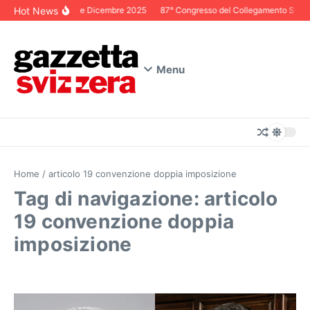
Salta al contenuto
Hot News
Editoriale Dicembre 2025
87° Congresso del Collegamento Svizzer
Menu
Home
/
articolo 19 convenzione doppia imposizione
Tag di navigazione: articolo
19 convenzione doppia
imposizione