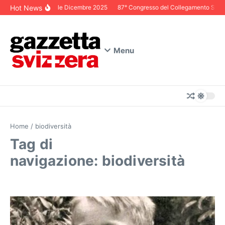
Salta al contenuto
Hot News
Editoriale Dicembre 2025
87° Congresso del Collegamento Svizzer
Menu
Home
/
biodiversità
Tag di
navigazione: biodiversità