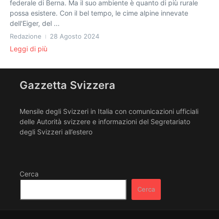
federale di Berna. Ma il suo ambiente è quanto di più rurale
possa esistere. Con il bel tempo, le cime alpine innevate
dell'Eiger, del ...
Redazione
28 Agosto 2024
Leggi di più
Gazzetta Svizzera
Mensile degli Svizzeri in Italia con comunicazioni ufficiali
delle Autorità svizzere e informazioni del Segretariato
degli Svizzeri all’estero
Cerca
Cerca