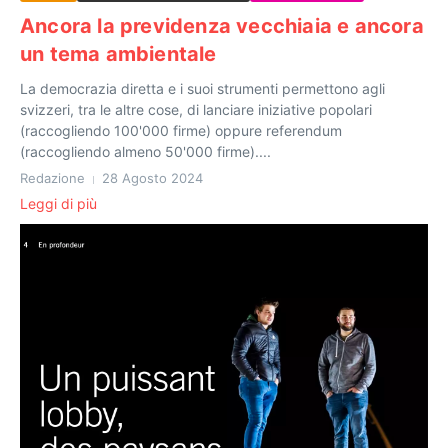
Ancora la previdenza vecchiaia e ancora
un tema ambientale
La democrazia diretta e i suoi strumenti permettono agli
svizzeri, tra le altre cose, di lanciare iniziative popolari
(raccogliendo 100'000 firme) oppure referendum
(raccogliendo almeno 50'000 firme)....
Redazione
28 Agosto 2024
Leggi di più