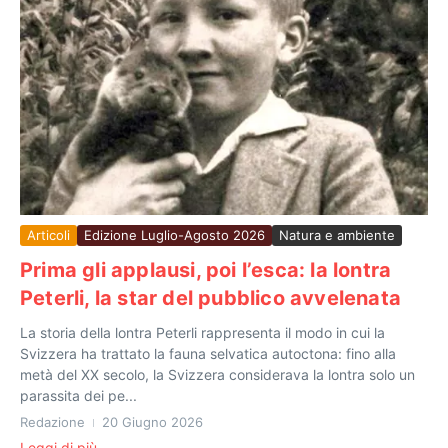
Articoli
Edizione Luglio-Agosto 2026
Natura e ambiente
Prima gli applausi, poi l’esca: la lontra
Peterli, la star del pubblico avvelenata
La storia della lontra Peterli rappresenta il modo in cui la
Svizzera ha trattato la fauna selvatica autoctona: fino alla
metà del XX secolo, la Svizzera considerava la lontra solo un
parassita dei pe...
Redazione
20 Giugno 2026
Leggi di più