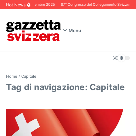
Salta al contenuto
Hot News
Editoriale Dicembre 2025
87° Congresso del Collegamento Svizzero in I
Menu
Home
/
Capitale
Tag di navigazione: Capitale