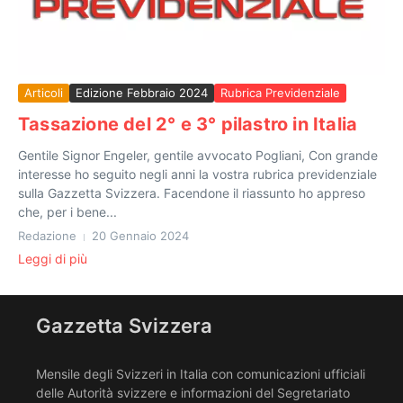
Articoli
Edizione Febbraio 2024
Rubrica Previdenziale
Tassazione del 2° e 3° pilastro in Italia
Gentile Signor Engeler, gentile avvocato Pogliani, Con grande
interesse ho seguito negli anni la vostra rubrica previdenziale
sulla Gazzetta Svizzera. Facendone il riassunto ho appreso
che, per i bene...
Redazione
20 Gennaio 2024
Leggi di più
Gazzetta Svizzera
Mensile degli Svizzeri in Italia con comunicazioni ufficiali
delle Autorità svizzere e informazioni del Segretariato