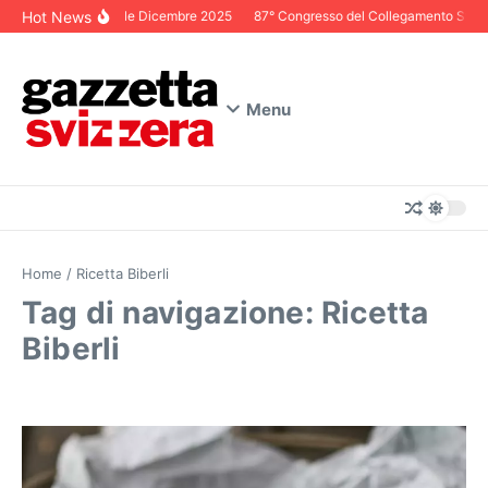
Salta al contenuto
Hot News
Editoriale Dicembre 2025
87° Congresso del Collegamento Svizzer
Menu
Home
/
Ricetta Biberli
Tag di navigazione: Ricetta
Biberli