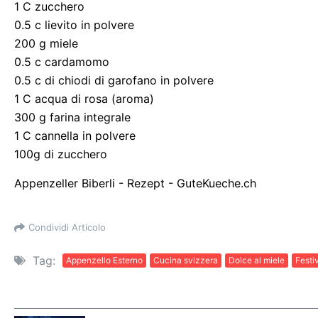
1 C zucchero
0.5 c lievito in polvere
200 g miele
0.5 c cardamomo
0.5 c di chiodi di garofano in polvere
1 C acqua di rosa (aroma)
300 g farina integrale
1 C cannella in polvere
100g di zucchero
Appenzeller Biberli - Rezept - GuteKueche.ch
Condividi Articolo
Tag:
Appenzello Esterno
Cucina svizzera
Dolce al miele
Festiv