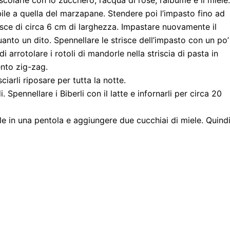
colarle con lo zucchero, l’acqua di rose, l’albume e il miele.
e a quella del marzapane. Stendere poi l’impasto fino ad
isce di circa 6 cm di larghezza. Impastare nuovamente il
nto un dito. Spennellare le strisce dell’impasto con un po’
 arrotolare i rotoli di mandorle nella striscia di pasta in
ento zig-zag.
ciarli riposare per tutta la notte.
. Spennellare i Biberli con il latte e infornarli per circa 20
le in una pentola e aggiungere due cucchiai di miele. Quind