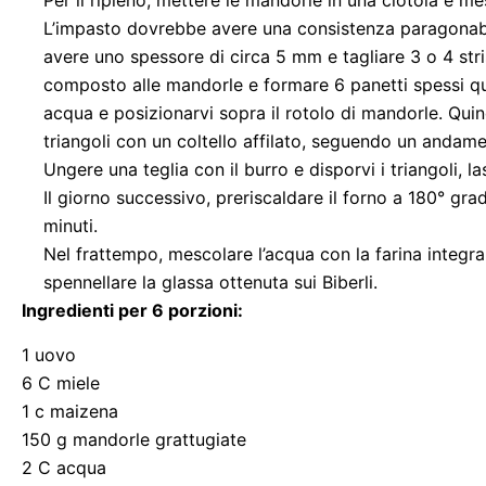
Per il ripieno, mettere le mandorle in una ciotola e mes
L’impasto dovrebbe avere una consistenza paragonabil
avere uno spessore di circa 5 mm e tagliare 3 o 4 str
composto alle mandorle e formare 6 panetti spessi qua
acqua e posizionarvi sopra il rotolo di mandorle. Quindi
triangoli con un coltello affilato, seguendo un andam
Ungere una teglia con il burro e disporvi i triangoli, las
Il giorno successivo, preriscaldare il forno a 180° gradi
minuti.
Nel frattempo, mescolare l’acqua con la farina integra
spennellare la glassa ottenuta sui Biberli.
Ingredienti per 6 porzioni:
1 uovo
6 C miele
1 c maizena
150 g mandorle grattugiate
2 C acqua