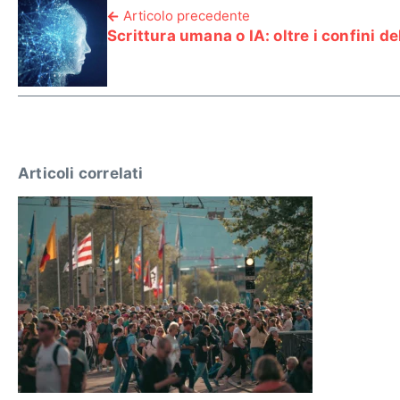
Articolo precedente
Scrittura umana o IA: oltre i confini de
Articoli correlati