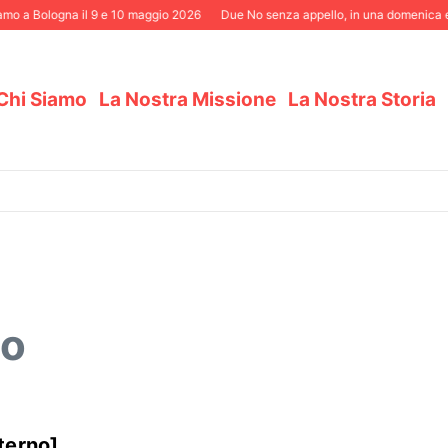
 a Bologna il 9 e 10 maggio 2026
Due No senza appello, in una domenica elett
Chi Siamo
La Nostra Missione
La Nostra Storia
lo
sterno]