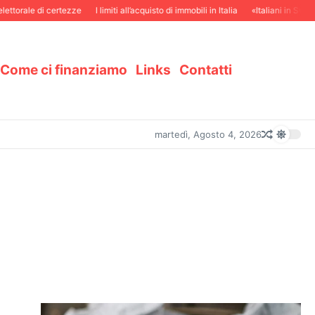
orale di certezze
I limiti all’acquisto di immobili in Italia
«Italiani in Svizzera 
Come ci finanziamo
Links
Contatti
martedì, Agosto 4, 2026