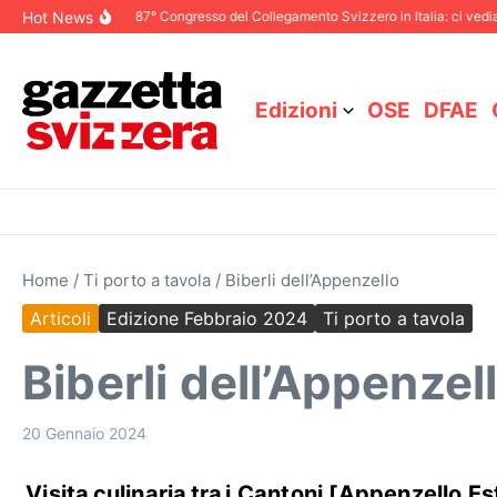
Salta al contenuto
Hot News
 Dicembre 2025
87° Congresso del Collegamento Svizzero in Italia: ci vediamo
Edizioni
OSE
DFAE
Home
/
Ti porto a tavola
/
Biberli dell’Appenzello
Articoli
Edizione Febbraio 2024
Ti porto a tavola
Biberli dell’Appenzel
20 Gennaio 2024
Visita culinaria tra i Cantoni [Appenzello E