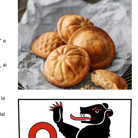
” e
, ai
 la
dal