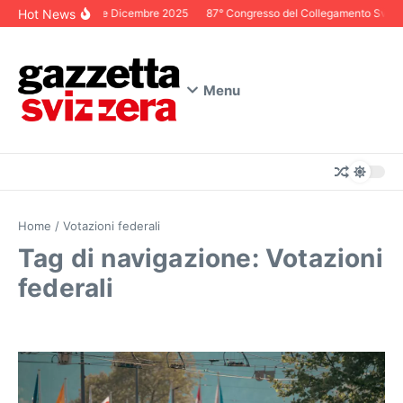
Salta al contenuto
Hot News
Editoriale Dicembre 2025
87° Congresso del Collegamento Svizzero
Menu
Home
/
Votazioni federali
Tag di navigazione: Votazioni
federali