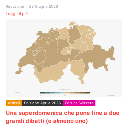
Redazione
23 Giugno 2026
Leggi di più
Articoli
Edizione Aprile 2026
Politica Svizzera
Una superdomenica che pone fine a due
grandi dibatti (o almeno uno)