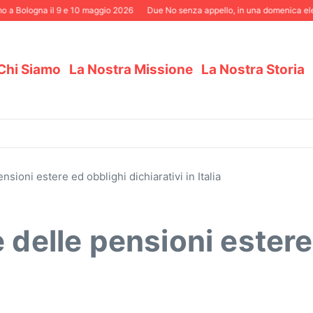
 Bologna il 9 e 10 maggio 2026
Due No senza appello, in una domenica elettor
Chi Siamo
La Nostra Missione
La Nostra Storia
nsioni estere ed obblighi dichiarativi in Italia
 delle pensioni estere