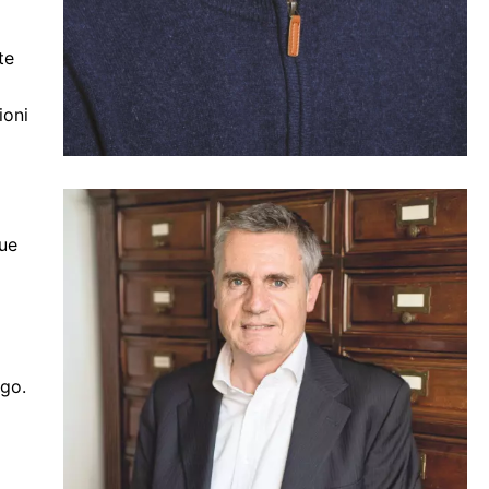
te
ioni
que
igo.