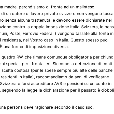
a madre, perché siamo di fronte ad un malinteso.
e di un datore di lavoro privato svizzero non vengono tassa
tero senza alcuna trattenuta, e devono essere dichiarate nel
nzione contro la doppia imposizione Italia-Svizzera, le pens
uni, Poste, Ferrovie Federali) vengono tassate alla fonte in
 residenza, nel Vostro caso in Italia. Questo spesso può
È una forma di imposizione diversa.
el quadro RW, che rimane comunque obbligatoria per chiun
ni speciali per i frontalieri. Siccome la detenzione di conti
a scelta costosa (per le spese sempre più alte delle banche
residenti in Italia), raccomandiamo da anni di verificarne
n Svizzera e farsi accreditare AVS e pensioni su un conto in
 seguendo la legge la dichiarazione per il passato è d’obbl
cuna persona deve ragionare secondo il caso suo.