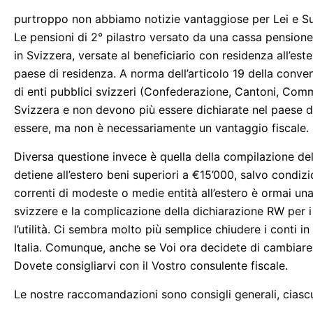
purtroppo non abbiamo notizie vantaggiose per Lei e Su
Le pensioni di 2° pilastro versato da una cassa pension
in Svizzera, versate al beneficiario con residenza all’es
paese di residenza. A norma dell’articolo 19 della conve
di enti pubblici svizzeri (Confederazione, Cantoni, Comm
Svizzera e non devono più essere dichiarate nel paese di
essere, ma non è necessariamente un vantaggio fiscale. 
Diversa questione invece è quella della compilazione d
detiene all’estero beni superiori a €15’000, salvo condizio
correnti di modeste o medie entità all’estero è ormai un
svizzere e la complicazione della dichiarazione RW per i 
l’utilità. Ci sembra molto più semplice chiudere i conti i
Italia. Comunque, anche se Voi ora decidete di cambiare,
Dovete consigliarvi con il Vostro consulente fiscale.
Le nostre raccomandazioni sono consigli generali, cias