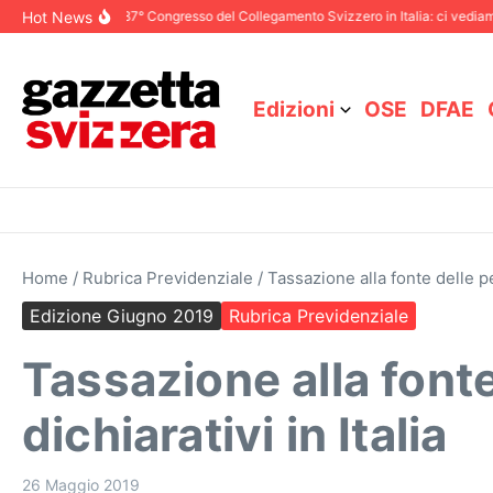
Salta al contenuto
Hot News
icembre 2025
87° Congresso del Collegamento Svizzero in Italia: ci vediamo a
Edizioni
OSE
DFAE
Home
/
Rubrica Previdenziale
/
Tassazione alla fonte delle pe
Edizione Giugno 2019
Rubrica Previdenziale
Tassazione alla fonte
dichiarativi in Italia
26 Maggio 2019