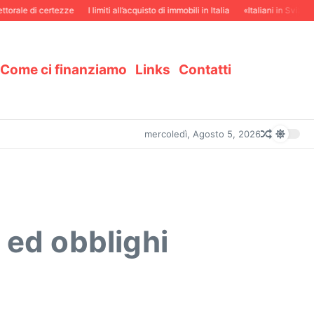
ale di certezze
I limiti all’acquisto di immobili in Italia
«Italiani in Svizzera e 
Come ci finanziamo
Links
Contatti
mercoledì, Agosto 5, 2026
 ed obblighi