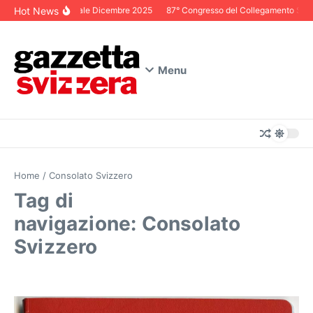
Salta al contenuto
Hot News
Editoriale Dicembre 2025
87° Congresso del Collegamento Svizze
Menu
Home
/
Consolato Svizzero
Tag di
navigazione: Consolato
Svizzero