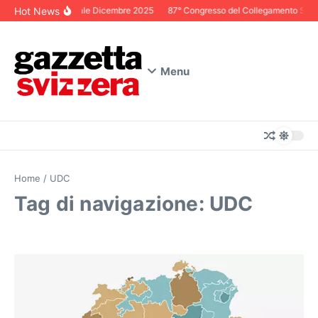
Salta al contenuto
Hot News
Editoriale Dicembre 2025
87° Congresso del Collegamento Svizzer
Menu
Home
/
UDC
Tag di navigazione: UDC