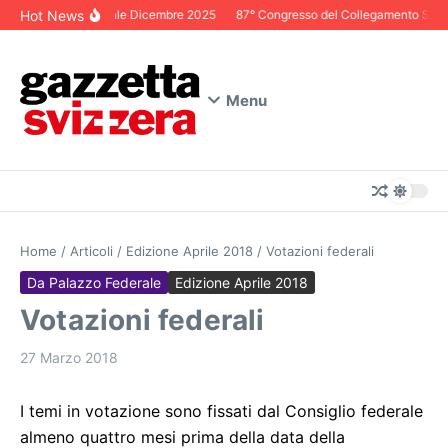
Salta al contenuto
Hot News
Editoriale Dicembre 2025
87° Congresso del Collegamento Svizze
Menu
Home
/
Articoli
/
Edizione Aprile 2018
/
Votazioni federali
Da Palazzo Federale
Edizione Aprile 2018
Votazioni federali
27 Marzo 2018
I temi in votazione sono fissati dal Consiglio federale
almeno quattro mesi prima della data della