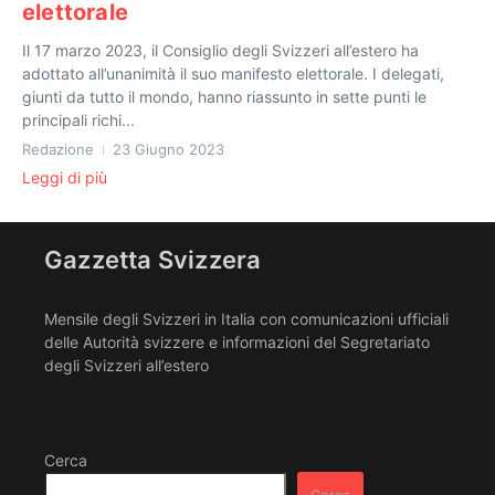
elettorale
Il 17 marzo 2023, il Consiglio degli Svizzeri all’estero ha
adottato all’unanimità il suo manifesto elettorale. I delegati,
giunti da tutto il mondo, hanno riassunto in sette punti le
principali richi...
Redazione
23 Giugno 2023
Leggi di più
Gazzetta Svizzera
Mensile degli Svizzeri in Italia con comunicazioni ufficiali
delle Autorità svizzere e informazioni del Segretariato
degli Svizzeri all’estero
Cerca
Cerca