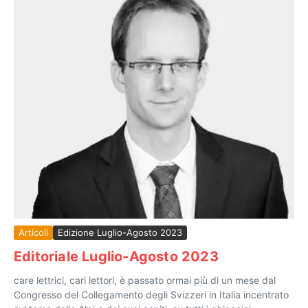
Articoli
Edizione Luglio-Agosto 2023
Editoriale Luglio-Agosto 2023
care lettrici, cari lettori, è passato ormai più di un mese dal
Congresso del Collegamento degli Svizzeri in Italia incentrato