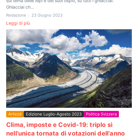
sul tema delle Alpi e dei suoi ospiti, su tutti i ghiacciai.
Ghiacciai ch...
Redazione
23 Giugno 2023
Leggi di più
Articoli
Edizione Luglio-Agosto 2023
Politica Svizzera
Clima, imposte e Covid-19: triplo sì
nell’unica tornata di votazioni dell’anno