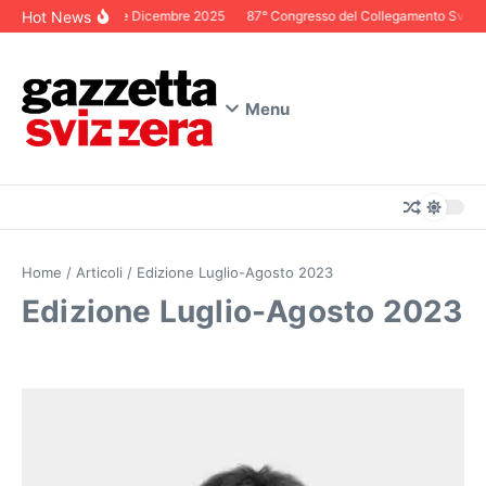
Salta al contenuto
Hot News
Editoriale Dicembre 2025
87° Congresso del Collegamento Svizzero i
Menu
Home
/
Articoli
/
Edizione Luglio-Agosto 2023
Edizione Luglio-Agosto 2023