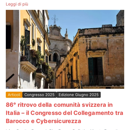
Leggi di più
Articoli
Congresso 2025
Edizione Giugno 2025
86° ritrovo della comunità svizzera in
Italia – il Congresso del Collegamento tra
Barocco e Cybersicurezza