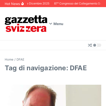
Salta al contenuto
Hot News
Editoriale Dicembre 2025
87° Congresso del Collegamento Svizzero 
Menu
Home
/
DFAE
Tag di navigazione: DFAE