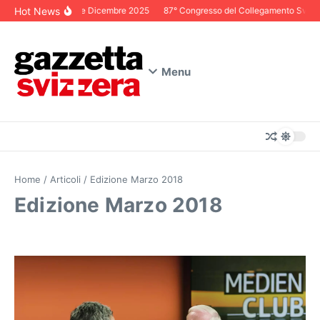
Salta al contenuto
Hot News
Editoriale Dicembre 2025
87° Congresso del Collegamento Svizzero 
Menu
Home
/
Articoli
/
Edizione Marzo 2018
Edizione Marzo 2018