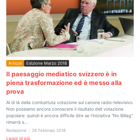
Articoli
Edizione Marzo 2018
Il paesaggio mediatico svizzero è in
piena trasformazione ed è messo alla
prova
Al di là della combattuta votazione sul canone radio-televisivo
Non possiamo ancora conoscere il risultato dell votazione
popolare: quindi è ancora difficile dire se l’iniziativa “No Billag”
rimarrà s...
Redazione
26 Febbraio 2018
Leggi di più